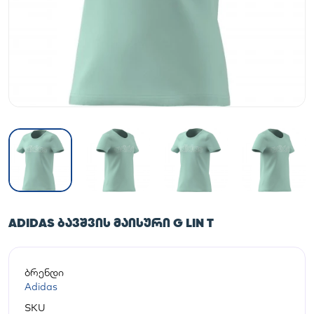
ADIDAS ᲑᲐᲕᲨᲕᲘᲡ ᲛᲐᲘᲡᲣᲠᲘ G LIN T
ბრენდი
Adidas
SKU