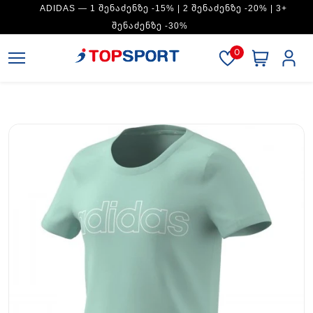
ADIDAS — 1 ᲨᲔᲜᲐᲫᲔᲜᲖᲔ -15% | 2 ᲨᲔᲜᲐᲫᲔᲜᲖᲔ -20% | 3+
ᲨᲔᲜᲐᲫᲔᲜᲖᲔ -30%
0