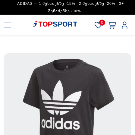
ADIDAS — 1 ᲨᲔᲜᲐᲫᲔᲜᲖᲔ -15% | 2 ᲨᲔᲜᲐᲫᲔᲜᲖᲔ -20% | 3+
ᲨᲔᲜᲐᲫᲔᲜᲖᲔ -30%
0