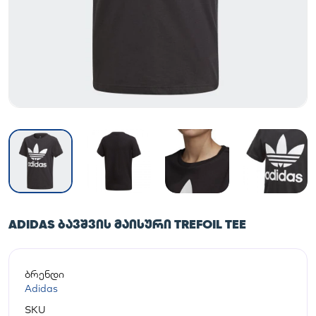
ADIDAS ᲑᲐᲕᲨᲕᲘᲡ ᲛᲐᲘᲡᲣᲠᲘ TREFOIL TEE
ბრენდი
Adidas
SKU