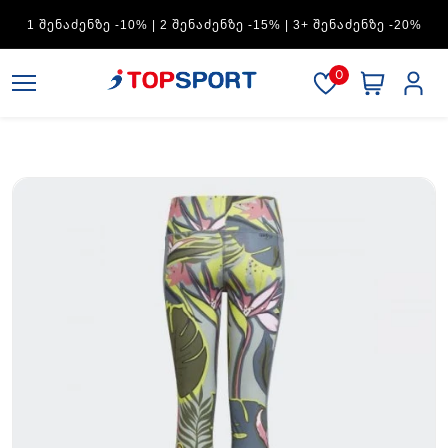
ADIDAS — 1 ᲨᲔᲜᲐᲫᲔᲜᲖᲔ -15% | 2 ᲨᲔᲜᲐᲫᲔᲜᲖᲔ -20% | 3+
ᲨᲔᲜᲐᲫᲔᲜᲖᲔ -30%
0