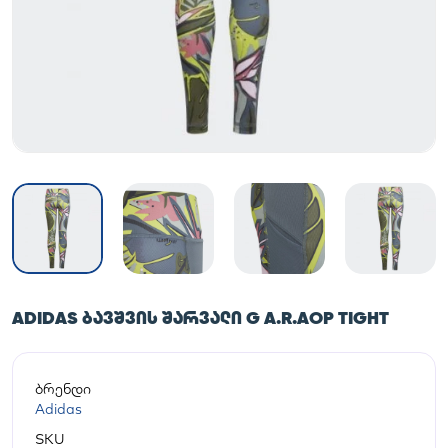
ADIDAS ᲑᲐᲕᲨᲕᲘᲡ ᲨᲐᲠᲕᲐᲚᲘ G A.R.AOP TIGHT
ბრენდი
Adidas
SKU