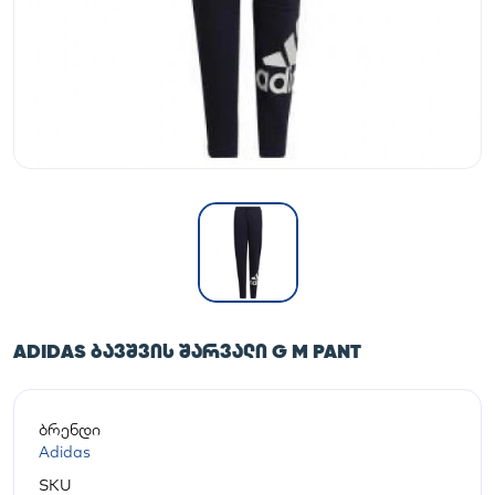
ADIDAS ᲑᲐᲕᲨᲕᲘᲡ ᲨᲐᲠᲕᲐᲚᲘ G M PANT
ბრენდი
Adidas
SKU