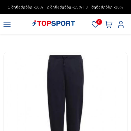
ADIDAS — 1 ᲨᲔᲜᲐᲫᲔᲜᲖᲔ -15% | 2 ᲨᲔᲜᲐᲫᲔᲜᲖᲔ -20% | 3+
ᲨᲔᲜᲐᲫᲔᲜᲖᲔ -30%
0