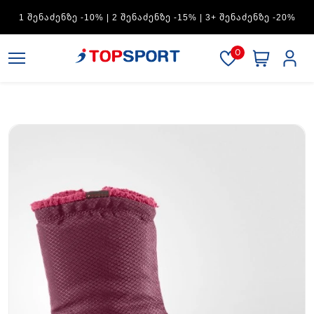
ADIDAS — 1 ᲨᲔᲜᲐᲫᲔᲜᲖᲔ -15% | 2 ᲨᲔᲜᲐᲫᲔᲜᲖᲔ -20% | 3+
ᲨᲔᲜᲐᲫᲔᲜᲖᲔ -30%
0