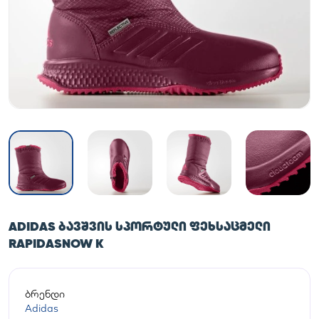
ADIDAS ᲑᲐᲕᲨᲕᲘᲡ ᲡᲞᲝᲠᲢᲣᲚᲘ ᲤᲔᲮᲡᲐᲪᲛᲔᲚᲘ
RAPIDASNOW K
ბრენდი
Adidas