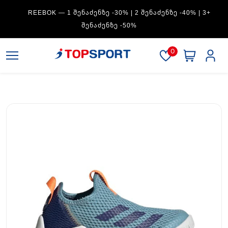
REEBOK — 1 ᲨᲔᲜᲐᲫᲔᲜᲖᲔ -30% | 2 ᲨᲔᲜᲐᲫᲔᲜᲖᲔ -40% | 3+
ᲨᲔᲜᲐᲫᲔᲜᲖᲔ -50%
0