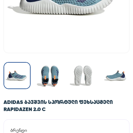
ADIDAS ᲑᲐᲕᲨᲕᲘᲡ ᲡᲞᲝᲠᲢᲣᲚᲘ ᲤᲔᲮᲡᲐᲪᲛᲔᲚᲘ
RAPIDAZEN 2.0 C
ბრენდი