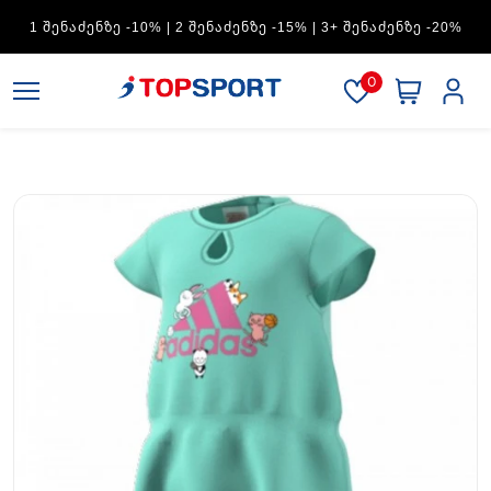
ADIDAS — 1 ᲨᲔᲜᲐᲫᲔᲜᲖᲔ -15% | 2 ᲨᲔᲜᲐᲫᲔᲜᲖᲔ -20% | 3+
ᲨᲔᲜᲐᲫᲔᲜᲖᲔ -30%
0