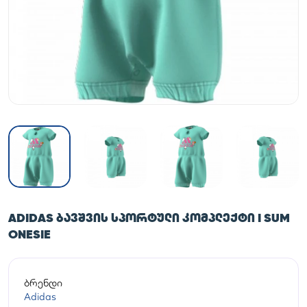
ADIDAS ᲑᲐᲕᲨᲕᲘᲡ ᲡᲞᲝᲠᲢᲣᲚᲘ ᲙᲝᲛᲞᲚᲔᲥᲢᲘ I SUM
ONESIE
ბრენდი
Adidas