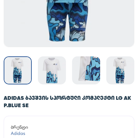
ADIDAS ᲑᲐᲕᲨᲕᲘᲡ ᲡᲞᲝᲠᲢᲣᲚᲘ ᲙᲝᲛᲞᲚᲔᲥᲢᲘ LG AK
P.BLUE SE
ბრენდი
Adidas