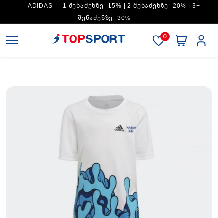
ADIDAS — 1 ᲨᲔᲜᲐᲫᲔᲜᲖᲔ -15% | 2 ᲨᲔᲜᲐᲫᲔᲜᲖᲔ -20% | 3+
ᲨᲔᲜᲐᲫᲔᲜᲖᲔ -30%
0