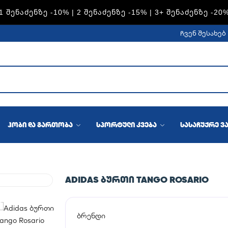
S — 1 ᲨᲔᲜᲐᲫᲔᲜᲖᲔ -15% | 2 ᲨᲔᲜᲐᲫᲔᲜᲖᲔ -20% | 3+ ᲨᲔᲜᲐᲫᲔᲜᲖ
ჩვენ შესახებ
ჰობი და გართობა
სპორტული კვება
სასაჩუქრე ვ
ADIDAS ᲑᲣᲠᲗᲘ TANGO ROSARIO
ბრენდი