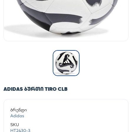
ADIDAS ᲑᲣᲠᲗᲘ TIRO CLB
ბრენდი
Adidas
SKU
HT2430-3