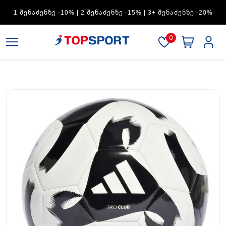
ADIDAS — 1 ᲨᲔᲜᲐᲫᲔᲜᲖᲔ -15% | 2 ᲨᲔᲜᲐᲫᲔᲜᲖᲔ -20% | 3+
ᲨᲔᲜᲐᲫᲔᲜᲖᲔ -30%
0