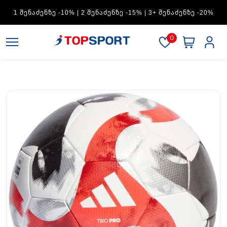
ADIDAS — 1 ᲨᲔᲜᲐᲫᲔᲜᲖᲔ -15% | 2 ᲨᲔᲜᲐᲫᲔᲜᲖᲔ -20% | 3+
ᲨᲔᲜᲐᲫᲔᲜᲖᲔ -30%
0