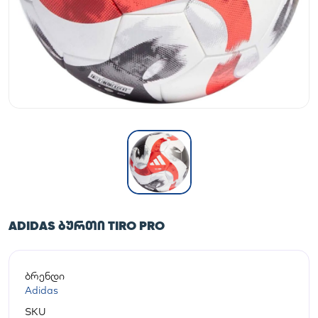
ADIDAS ᲑᲣᲠᲗᲘ TIRO PRO
ბრენდი
Adidas
SKU