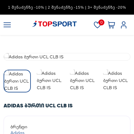
ADIDAS — 1 ᲨᲔᲜᲐᲫᲔᲜᲖᲔ -15% | 2 ᲨᲔᲜᲐᲫᲔᲜᲖᲔ -20% | 3+
ᲨᲔᲜᲐᲫᲔᲜᲖᲔ -30%
0
ADIDAS ᲑᲣᲠᲗᲘ UCL CLB IS
ბრენდი
Adidas