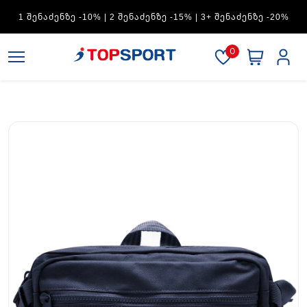
ADIDAS — 1 ᲨᲔᲜᲐᲫᲔᲜᲖᲔ -15% | 2 ᲨᲔᲜᲐᲫᲔᲜᲖᲔ -20% | 3+
ᲨᲔᲜᲐᲫᲔᲜᲖᲔ -30%
0