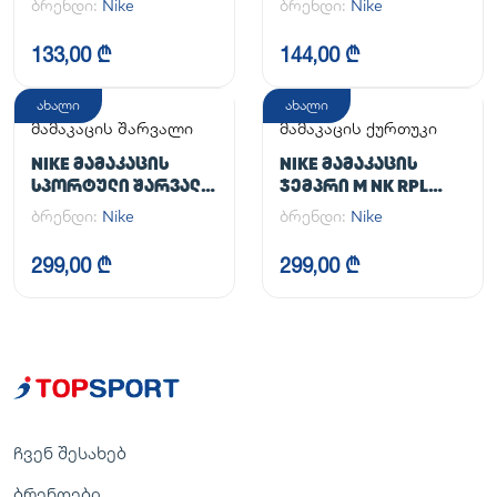
ბრენდი:
Nike
ბრენდი:
Nike
133,00 ₾
144,00 ₾
ახალი
ახალი
მამაკაცის შარვალი
მამაკაცის ქურთუკი
NIKE ᲛᲐᲛᲐᲙᲐᲪᲘᲡ
NIKE ᲛᲐᲛᲐᲙᲐᲪᲘᲡ
ᲡᲞᲝᲠᲢᲣᲚᲘ ᲨᲐᲠᲕᲐᲚᲘ
ᲯᲔᲛᲞᲠᲘ M NK RPL
M NK DF UNLIMITED
UNLIMITED JKT
ბრენდი:
Nike
ბრენდი:
Nike
PANT TPR
299,00 ₾
299,00 ₾
ჩვენ შესახებ
ბრენდები