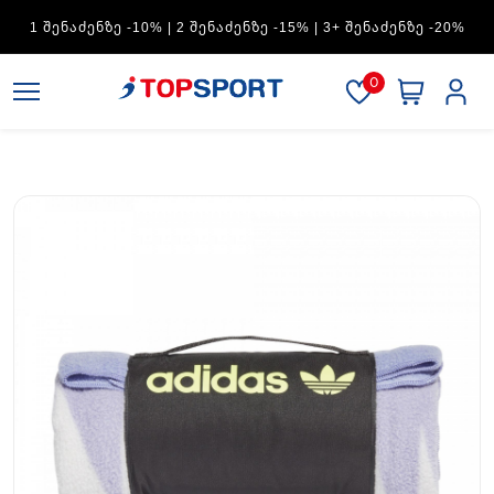
ADIDAS — 1 ᲨᲔᲜᲐᲫᲔᲜᲖᲔ -15% | 2 ᲨᲔᲜᲐᲫᲔᲜᲖᲔ -20% | 3+
ᲨᲔᲜᲐᲫᲔᲜᲖᲔ -30%
0