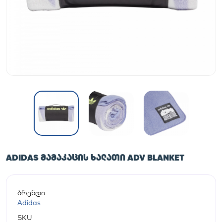
ADIDAS ᲛᲐᲛᲐᲙᲐᲪᲘᲡ ᲮᲐᲚᲐᲗᲘ ADV BLANKET
ბრენდი
Adidas
SKU