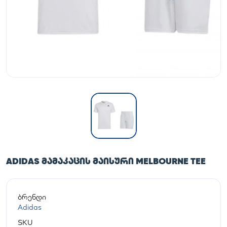
ADIDAS ᲛᲐᲛᲐᲙᲐᲪᲘᲡ ᲛᲐᲘᲡᲣᲠᲘ MELBOURNE TEE
ბრენდი
Adidas
SKU