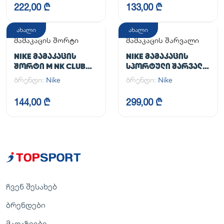
222,00 ₾
133,00 ₾
ახალი
ახალი
მამაკაცის შორტი
მამაკაცის შარვალი
NIKE ᲛᲐᲛᲐᲙᲐᲪᲘᲡ
NIKE ᲛᲐᲛᲐᲙᲐᲪᲘᲡ
ᲨᲝᲠᲢᲘ M NK CLUB
ᲡᲞᲝᲠᲢᲣᲚᲘ ᲨᲐᲠᲕᲐᲚᲘ
FLOW SHORT
M NK DF UNLIMITED
ბრენდი:
Nike
ბრენდი:
Nike
PANT TPR
144,00 ₾
299,00 ₾
ჩვენ შესახებ
ბრენდები
მაღაზიები