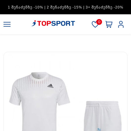
ADIDAS — 1 ᲨᲔᲜᲐᲫᲔᲜᲖᲔ -15% | 2 ᲨᲔᲜᲐᲫᲔᲜᲖᲔ -20% | 3+
ᲨᲔᲜᲐᲫᲔᲜᲖᲔ -30%
0