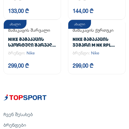
133,00 ₾
144,00 ₾
ახალი
ახალი
მამაკაცის შარვალი
მამაკაცის ქურთუკი
NIKE ᲛᲐᲛᲐᲙᲐᲪᲘᲡ
NIKE ᲛᲐᲛᲐᲙᲐᲪᲘᲡ
ᲡᲞᲝᲠᲢᲣᲚᲘ ᲨᲐᲠᲕᲐᲚᲘ
ᲯᲔᲛᲞᲠᲘ M NK RPL
M NK DF UNLIMITED
UNLIMITED JKT
ბრენდი:
Nike
ბრენდი:
Nike
PANT TPR
299,00 ₾
299,00 ₾
ჩვენ შესახებ
ბრენდები