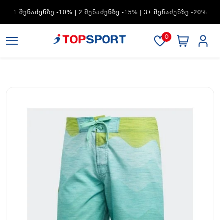
ADIDAS — 1 ᲨᲔᲜᲐᲫᲔᲜᲖᲔ -15% | 2 ᲨᲔᲜᲐᲫᲔᲜᲖᲔ -20% | 3+
ᲨᲔᲜᲐᲫᲔᲜᲖᲔ -30%
0