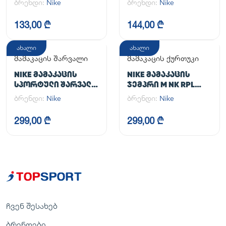
ბრენდი:
Nike
ბრენდი:
Nike
133,00 ₾
144,00 ₾
ახალი
ახალი
მამაკაცის შარვალი
მამაკაცის ქურთუკი
NIKE ᲛᲐᲛᲐᲙᲐᲪᲘᲡ
NIKE ᲛᲐᲛᲐᲙᲐᲪᲘᲡ
ᲡᲞᲝᲠᲢᲣᲚᲘ ᲨᲐᲠᲕᲐᲚᲘ
ᲯᲔᲛᲞᲠᲘ M NK RPL
M NK DF UNLIMITED
UNLIMITED JKT
ბრენდი:
Nike
ბრენდი:
Nike
PANT TPR
299,00 ₾
299,00 ₾
ჩვენ შესახებ
ბრენდები