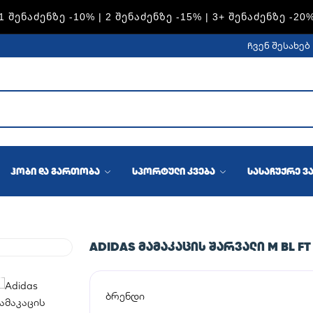
1 ᲨᲔᲜᲐᲫᲔᲜᲖᲔ -10% | 2 ᲨᲔᲜᲐᲫᲔᲜᲖᲔ -15% | 3+ ᲨᲔᲜᲐᲫᲔᲜᲖᲔ -20
ჩვენ შესახებ
ჰობი და გართობა
სპორტული კვება
სასაჩუქრე ვ
ADIDAS ᲛᲐᲛᲐᲙᲐᲪᲘᲡ ᲨᲐᲠᲕᲐᲚᲘ M BL FT
ბრენდი