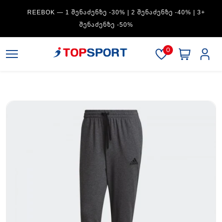
REEBOK — 1 ᲨᲔᲜᲐᲫᲔᲜᲖᲔ -30% | 2 ᲨᲔᲜᲐᲫᲔᲜᲖᲔ -40% | 3+
ᲨᲔᲜᲐᲫᲔᲜᲖᲔ -50%
0