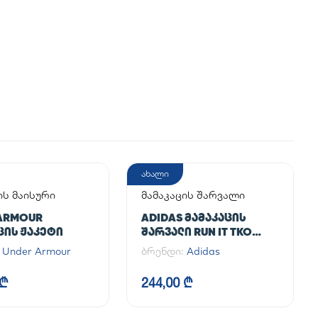
ახალი
ის მაისური
მამაკაცის შარვალი
ARMOUR
ADIDAS ᲛᲐᲛᲐᲙᲐᲪᲘᲡ
ᲪᲘᲡ ᲟᲐᲙᲔᲢᲘ
ᲨᲐᲠᲕᲐᲚᲘ RUN IT TKO
PANT
:
Under Armour
ბრენდი:
Adidas
 ₾
244,00 ₾