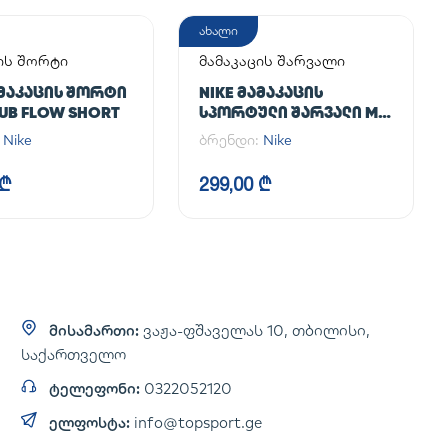
ახალი
ის შორტი
მამაკაცის შარვალი
ᲐᲛᲐᲙᲐᲪᲘᲡ ᲨᲝᲠᲢᲘ
NIKE ᲛᲐᲛᲐᲙᲐᲪᲘᲡ
LUB FLOW SHORT
ᲡᲞᲝᲠᲢᲣᲚᲘ ᲨᲐᲠᲕᲐᲚᲘ M
NK DF UNLIMITED PANT
:
Nike
ბრენდი:
Nike
TPR
 ₾
299,00 ₾
მისამართი:
ვაჟა-ფშაველას 10, თბილისი,
საქართველო
ტელეფონი:
0322052120
ელფოსტა:
info@topsport.ge