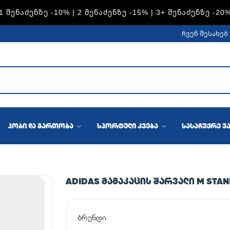
1 ᲨᲔᲜᲐᲫᲔᲜᲖᲔ -10% | 2 ᲨᲔᲜᲐᲫᲔᲜᲖᲔ -15% | 3+ ᲨᲔᲜᲐᲫᲔᲜᲖᲔ -20
ჩვენ შესახებ
ჰობი და გართობა
სპორტული კვება
სასაჩუქრე ვ
ADIDAS ᲛᲐᲛᲐᲙᲐᲪᲘᲡ ᲨᲐᲠᲕᲐᲚᲘ M STAN
ბრენდი