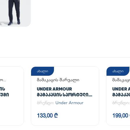
ახალი
ახალი
აო
მამაკაცის შარვალი
მამაკაც
ᲘᲡ
UNDER ARMOUR
UNDER 
ᲘᲣᲛᲘ
ᲛᲐᲛᲐᲙᲐᲪᲘᲡ ᲡᲞᲝᲠᲢᲣᲚᲘ
ᲛᲐᲛᲐᲙᲐ
ᲨᲐᲠᲕᲐᲚᲘ UA CG ARMOUR
ბრენდი:
Under Armour
ბრენდი
LEGGINGS
133,00 ₾
199,00