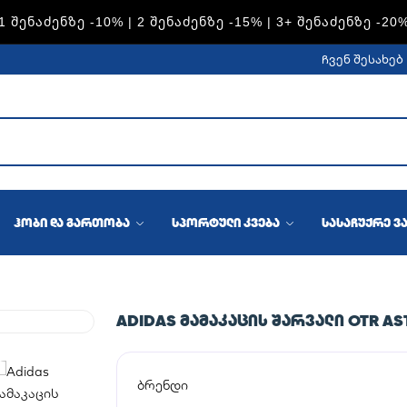
1 ᲨᲔᲜᲐᲫᲔᲜᲖᲔ -10% | 2 ᲨᲔᲜᲐᲫᲔᲜᲖᲔ -15% | 3+ ᲨᲔᲜᲐᲫᲔᲜᲖᲔ -20
ჩვენ შესახებ
ჰობი და გართობა
სპორტული კვება
სასაჩუქრე ვ
ADIDAS ᲛᲐᲛᲐᲙᲐᲪᲘᲡ ᲨᲐᲠᲕᲐᲚᲘ OTR AS
ბრენდი