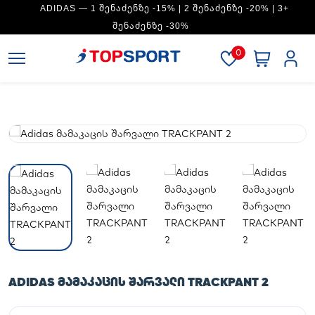
ADIDAS — 1 ᲨᲔᲜᲐᲫᲔᲜᲖᲔ -15% | 2 ᲨᲔᲜᲐᲫᲔᲜᲖᲔ -20% | 3+
ᲨᲔᲜᲐᲫᲔᲜᲖᲔ -30%
0
ADIDAS ᲛᲐᲛᲐᲙᲐᲪᲘᲡ ᲨᲐᲠᲕᲐᲚᲘ TRACKPANT 2