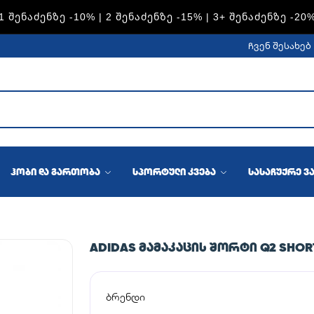
1 ᲨᲔᲜᲐᲫᲔᲜᲖᲔ -10% | 2 ᲨᲔᲜᲐᲫᲔᲜᲖᲔ -15% | 3+ ᲨᲔᲜᲐᲫᲔᲜᲖᲔ -20
ჩვენ შესახებ
ჰობი და გართობა
სპორტული კვება
სასაჩუქრე ვ
ADIDAS ᲛᲐᲛᲐᲙᲐᲪᲘᲡ ᲨᲝᲠᲢᲘ Q2 SHOR
ბრენდი