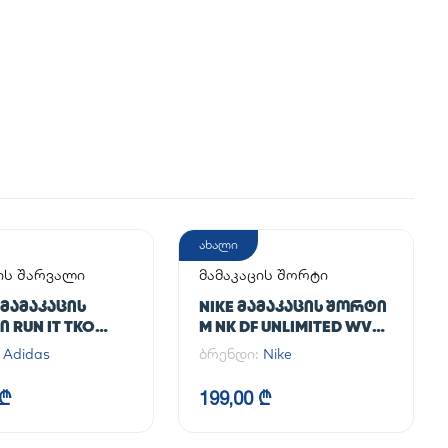
ახალი
ის შარვალი
მამაკაცის შორტი
 ᲛᲐᲛᲐᲙᲐᲪᲘᲡ
NIKE ᲛᲐᲛᲐᲙᲐᲪᲘᲡ ᲨᲝᲠᲢᲘ
 RUN IT TKO
M NK DF UNLIMITED WVN
7IN UL
:
Adidas
ბრენდი:
Nike
 ₾
199,00 ₾