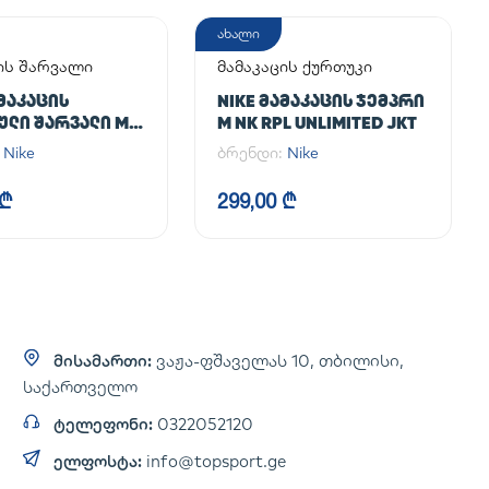
ახალი
ის შარვალი
მამაკაცის ქურთუკი
ᲐᲛᲐᲙᲐᲪᲘᲡ
NIKE ᲛᲐᲛᲐᲙᲐᲪᲘᲡ ᲯᲔᲛᲞᲠᲘ
ᲚᲘ ᲨᲐᲠᲕᲐᲚᲘ M
M NK RPL UNLIMITED JKT
NLIMITED PANT
:
Nike
ბრენდი:
Nike
 ₾
299,00 ₾
მისამართი:
ვაჟა-ფშაველას 10, თბილისი,
საქართველო
ტელეფონი:
0322052120
ელფოსტა:
info@topsport.ge