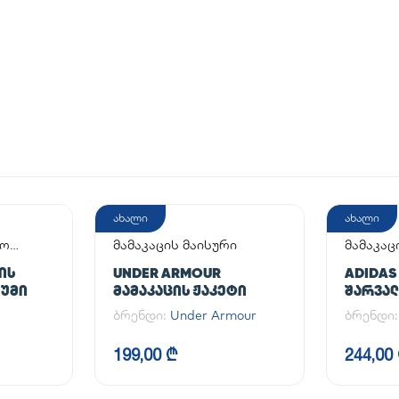
ახალი
ახალი
აო
მამაკაცის მაისური
მამაკაც
ᲘᲡ
UNDER ARMOUR
ADIDAS
ᲘᲣᲛᲘ
ᲛᲐᲛᲐᲙᲐᲪᲘᲡ ᲟᲐᲙᲔᲢᲘ
ᲨᲐᲠᲕᲐᲚᲘ
PANT
ბრენდი:
Under Armour
ბრენდი
199,00 ₾
244,00