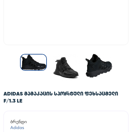
ADIDAS ᲛᲐᲛᲐᲙᲐᲪᲘᲡ ᲡᲞᲝᲠᲢᲣᲚᲘ ᲤᲔᲮᲡᲐᲪᲛᲔᲚᲘ
F/1.3 LE
ბრენდი
Adidas