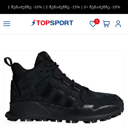
ADIDAS — 1 ᲨᲔᲜᲐᲫᲔᲜᲖᲔ -15% | 2 ᲨᲔᲜᲐᲫᲔᲜᲖᲔ -20% | 3+
ᲨᲔᲜᲐᲫᲔᲜᲖᲔ -30%
0