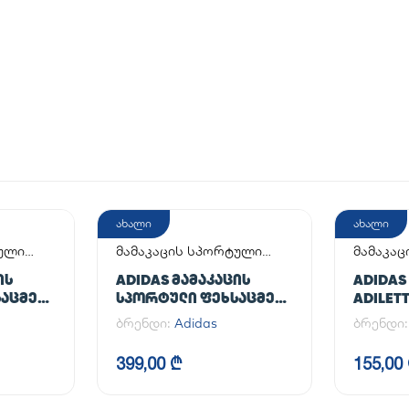
ახალი
ახალი
ტული
მამაკაცის სპორტული
მამაკაც
ფეხსაცმელი
ᲘᲡ
ADIDAS ᲛᲐᲛᲐᲙᲐᲪᲘᲡ
ADIDAS
ᲐᲪᲛᲔᲚᲘ
ᲡᲞᲝᲠᲢᲣᲚᲘ ᲤᲔᲮᲡᲐᲪᲛᲔᲚᲘ
ADILET
AL
HANDBALL SPEZIAL
ბრენდი:
Adidas
ბრენდი
399,00 ₾
155,00