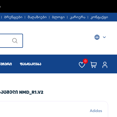
Ე -30%
ბრენდები
მაღაზიები
ბლოგი
კარიერა
კონტაქტი
0
აუჩერი
ფასდაკლება
ᲐᲪᲛᲔᲚᲘ NMD_R1.V2
Adidas