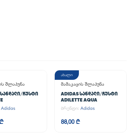
ახალი
ის შლაპუნა
მამაკაცის შლაპუნა
 ᲡᲐᲜᲓᲐᲚᲘ/ᲩᲣᲡᲢᲘ
ADIDAS ᲡᲐᲜᲓᲐᲚᲘ/ᲩᲣᲡᲢᲘ
TE
ADILETTE AQUA
:
Adidas
ბრენდი:
Adidas
 ₾
88,00 ₾