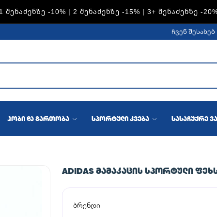
S — 1 ᲨᲔᲜᲐᲫᲔᲜᲖᲔ -15% | 2 ᲨᲔᲜᲐᲫᲔᲜᲖᲔ -20% | 3+ ᲨᲔᲜᲐᲫᲔᲜᲖ
ჩვენ შესახებ
ჰობი და გართობა
სპორტული კვება
სასაჩუქრე ვ
ADIDAS ᲛᲐᲛᲐᲙᲐᲪᲘᲡ ᲡᲞᲝᲠᲢᲣᲚᲘ ᲤᲔᲮᲡ
ბრენდი