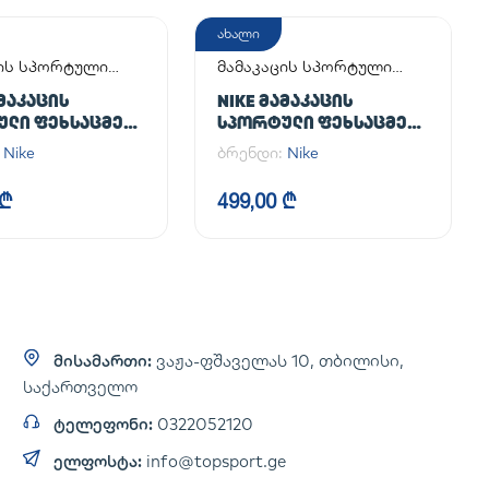
ახალი
ცის სპორტული
მამაკაცის სპორტული
მელი
ფეხსაცმელი
ᲐᲛᲐᲙᲐᲪᲘᲡ
NIKE ᲛᲐᲛᲐᲙᲐᲪᲘᲡ
ᲣᲚᲘ ᲤᲔᲮᲡᲐᲪᲛᲔᲚᲘ
ᲡᲞᲝᲠᲢᲣᲚᲘ ᲤᲔᲮᲡᲐᲪᲛᲔᲚᲘ
CE 1 '07
AIR FORCE 1 '07
:
Nike
ბრენდი:
Nike
 ₾
499,00 ₾
მისამართი:
ვაჟა-ფშაველას 10, თბილისი,
საქართველო
ტელეფონი:
0322052120
ელფოსტა:
info@topsport.ge