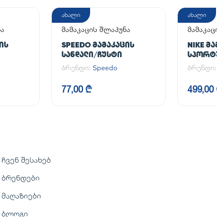
ახალი
ახალი
ნა
მამაკაცის შლაპუნა
მამაკა
ფეხსაც
ᲘᲡ
SPEEDO ᲛᲐᲛᲐᲙᲐᲪᲘᲡ
NIKE Მ
ᲡᲐᲜᲓᲐᲚᲘ/ᲩᲣᲡᲢᲘ
ᲡᲞᲝᲠᲢ
AIR FOR
ბრენდი:
Speedo
ბრენდი
77,00 ₾
499,00
ჩვენ შესახებ
ბრენდები
მაღაზიები
ბლოგი