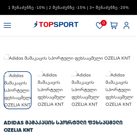
ADIDAS — 1 ᲨᲔᲜᲐᲫᲔᲜᲖᲔ -15% | 2 ᲨᲔᲜᲐᲫᲔᲜᲖᲔ -20% | 3+
ᲨᲔᲜᲐᲫᲔᲜᲖᲔ -30%
0
ADIDAS ᲛᲐᲛᲐᲙᲐᲪᲘᲡ ᲡᲞᲝᲠᲢᲣᲚᲘ ᲤᲔᲮᲡᲐᲪᲛᲔᲚᲘ
OZELIA KNT