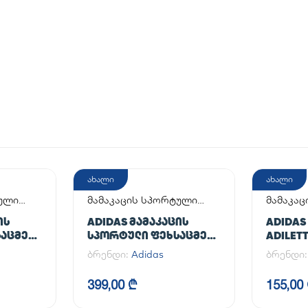
ახალი
ახალი
ტული
მამაკაცის სპორტული
მამაკაც
ფეხსაცმელი
ᲘᲡ
ADIDAS ᲛᲐᲛᲐᲙᲐᲪᲘᲡ
ADIDAS
ᲐᲪᲛᲔᲚᲘ
ᲡᲞᲝᲠᲢᲣᲚᲘ ᲤᲔᲮᲡᲐᲪᲛᲔᲚᲘ
ADILET
AL
HANDBALL SPEZIAL
ბრენდი:
Adidas
ბრენდი
399,00 ₾
155,00