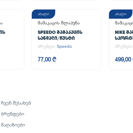
ახალი
ახალი
ნა
მამაკაცის შლაპუნა
მამაკა
ფეხსაც
ᲘᲡ
SPEEDO ᲛᲐᲛᲐᲙᲐᲪᲘᲡ
NIKE Მ
ᲡᲐᲜᲓᲐᲚᲘ/ᲩᲣᲡᲢᲘ
ᲡᲞᲝᲠᲢ
AIR FOR
ბრენდი:
Speedo
ბრენდი
77,00 ₾
499,00
ჩვენ შესახებ
ბრენდები
მაღაზიები