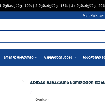
1 ᲨᲔᲜᲐᲫᲔᲜᲖᲔ -10% | 2 ᲨᲔᲜᲐᲫᲔᲜᲖᲔ -15% | 3+ ᲨᲔᲜᲐᲫᲔᲜᲖᲔ -20
ჩვენ შესახებ
ჰობი და გართობა
სპორტული კვება
სასაჩუქრე ვ
ADIDAS ᲛᲐᲛᲐᲙᲐᲪᲘᲡ ᲡᲞᲝᲠᲢᲣᲚᲘ ᲤᲔᲮ
ბრენდი