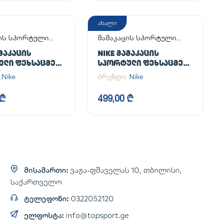
ახალი
ცის სპორტული
მამაკაცის სპორტული
მელი
ფეხსაცმელი
ᲐᲛᲐᲙᲐᲪᲘᲡ
NIKE ᲛᲐᲛᲐᲙᲐᲪᲘᲡ
ᲣᲚᲘ ᲤᲔᲮᲡᲐᲪᲛᲔᲚᲘ
ᲡᲞᲝᲠᲢᲣᲚᲘ ᲤᲔᲮᲡᲐᲪᲛᲔᲚᲘ
CE 1 '07
AIR FORCE 1 '07
:
Nike
ბრენდი:
Nike
 ₾
499,00 ₾
მისამართი:
ვაჟა-ფშაველას 10, თბილისი,
საქართველო
ტელეფონი:
0322052120
ელფოსტა:
info@topsport.ge