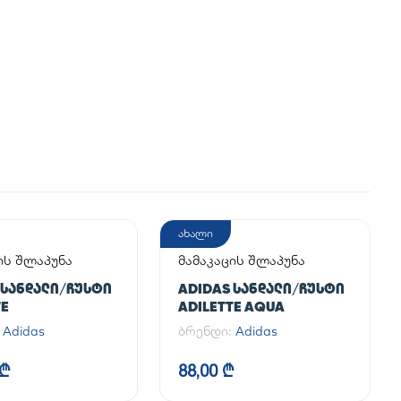
ახალი
ის შლაპუნა
მამაკაცის შლაპუნა
 ᲡᲐᲜᲓᲐᲚᲘ/ᲩᲣᲡᲢᲘ
ADIDAS ᲡᲐᲜᲓᲐᲚᲘ/ᲩᲣᲡᲢᲘ
TE
ADILETTE AQUA
:
Adidas
ბრენდი:
Adidas
 ₾
88,00 ₾