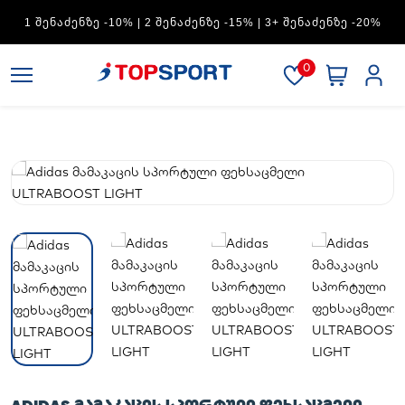
ADIDAS — 1 ᲨᲔᲜᲐᲫᲔᲜᲖᲔ -15% | 2 ᲨᲔᲜᲐᲫᲔᲜᲖᲔ -20% | 3+
ᲨᲔᲜᲐᲫᲔᲜᲖᲔ -30%
0