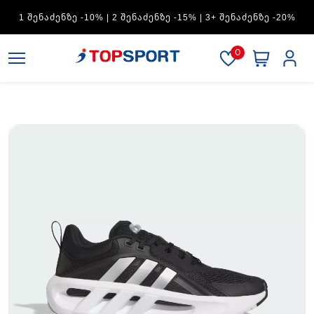
ADIDAS — 1 ᲨᲔᲜᲐᲫᲔᲜᲖᲔ -15% | 2 ᲨᲔᲜᲐᲫᲔᲜᲖᲔ -20% | 3+
ᲨᲔᲜᲐᲫᲔᲜᲖᲔ -30%
0