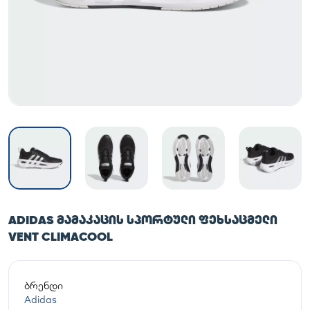
ADIDAS ᲛᲐᲛᲐᲙᲐᲪᲘᲡ ᲡᲞᲝᲠᲢᲣᲚᲘ ᲤᲔᲮᲡᲐᲪᲛᲔᲚᲘ
VENT CLIMACOOL
ბრენდი
Adidas