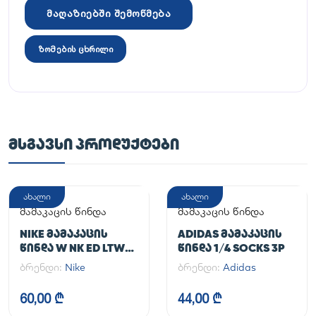
მაღაზიებში შემოწმება
ზომების ცხრილი
ᲛᲡᲒᲐᲕᲡᲘ ᲞᲠᲝᲓᲣᲥᲢᲔᲑᲘ
ახალი
ახალი
მამაკაცის წინდა
მამაკაცის წინდა
NIKE ᲛᲐᲛᲐᲙᲐᲪᲘᲡ
ADIDAS ᲛᲐᲛᲐᲙᲐᲪᲘᲡ
ᲬᲘᲜᲓᲐ W NK ED LTWT
ᲬᲘᲜᲓᲐ 1/4 SOCKS 3P
FOOT 3PR NEW 144
ბრენდი:
Nike
ბრენდი:
Adidas
60,00 ₾
44,00 ₾