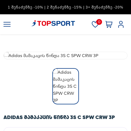
ADIDAS — 1 ᲨᲔᲜᲐᲫᲔᲜᲖᲔ -15% | 2 ᲨᲔᲜᲐᲫᲔᲜᲖᲔ -20% | 3+
ᲨᲔᲜᲐᲫᲔᲜᲖᲔ -30%
0
ADIDAS ᲛᲐᲛᲐᲙᲐᲪᲘᲡ ᲬᲘᲜᲓᲐ 3S C SPW CRW 3P