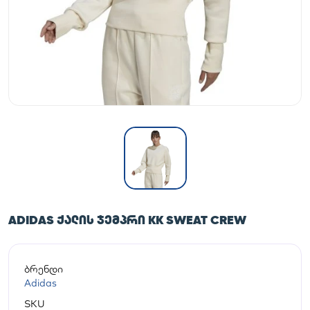
ADIDAS ᲥᲐᲚᲘᲡ ᲯᲔᲛᲞᲠᲘ KK SWEAT CREW
ბრენდი
Adidas
SKU