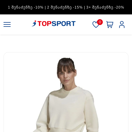
ADIDAS — 1 ᲨᲔᲜᲐᲫᲔᲜᲖᲔ -15% | 2 ᲨᲔᲜᲐᲫᲔᲜᲖᲔ -20% | 3+
ᲨᲔᲜᲐᲫᲔᲜᲖᲔ -30%
0