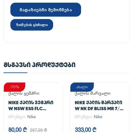
მაღაზიებში შემოწმება
ზომების ცხრილი
ᲛᲡᲒᲐᲕᲡᲘ ᲞᲠᲝᲓᲣᲥᲢᲔᲑᲘ
-70%
ახალი
ქალის ჯემპრი
ქალის შარვალი
NIKE ᲥᲐᲚᲘᲡ ᲯᲔᲛᲞᲠᲘ
NIKE ᲥᲐᲚᲘᲡ ᲨᲐᲠᲕᲐᲚᲘ
W NSW ESS FLC
W NK DF BLISS MR 7/8
HOODIE CLCTN RE
JOGGER
ბრენდი:
Nike
ბრენდი:
Nike
80,00 ₾
333,00 ₾
267,00 ₾