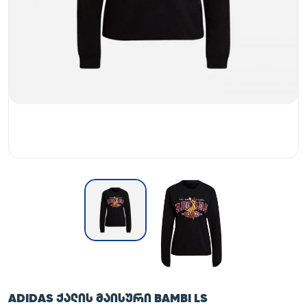
ADIDAS ᲥᲐᲚᲘᲡ ᲛᲐᲘᲡᲣᲠᲘ BAMBI LS