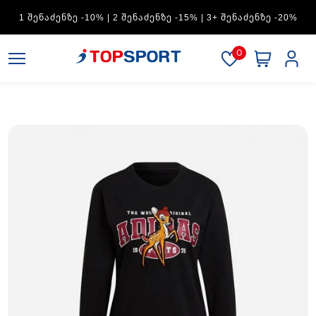
ADIDAS — 1 ᲨᲔᲜᲐᲫᲔᲜᲖᲔ -15% | 2 ᲨᲔᲜᲐᲫᲔᲜᲖᲔ -20% | 3+
ᲨᲔᲜᲐᲫᲔᲜᲖᲔ -30%
0