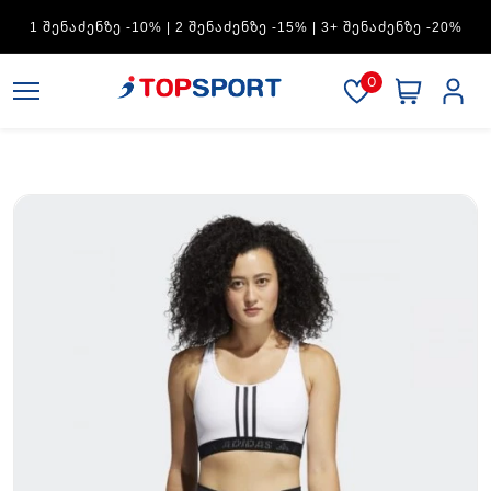
ADIDAS — 1 ᲨᲔᲜᲐᲫᲔᲜᲖᲔ -15% | 2 ᲨᲔᲜᲐᲫᲔᲜᲖᲔ -20% | 3+
ᲨᲔᲜᲐᲫᲔᲜᲖᲔ -30%
0