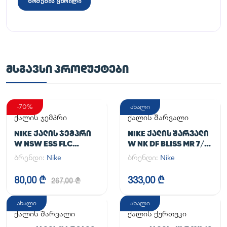
ზომების ცხრილი
ᲛᲡᲒᲐᲕᲡᲘ ᲞᲠᲝᲓᲣᲥᲢᲔᲑᲘ
-70%
ახალი
ქალის ჯემპრი
ქალის შარვალი
NIKE ᲥᲐᲚᲘᲡ ᲯᲔᲛᲞᲠᲘ
NIKE ᲥᲐᲚᲘᲡ ᲨᲐᲠᲕᲐᲚᲘ
W NSW ESS FLC
W NK DF BLISS MR 7/8
HOODIE CLCTN RE
JOGGER
ბრენდი:
Nike
ბრენდი:
Nike
80,00 ₾
333,00 ₾
267,00 ₾
ახალი
ახალი
ქალის შარვალი
ქალის ქურთუკი