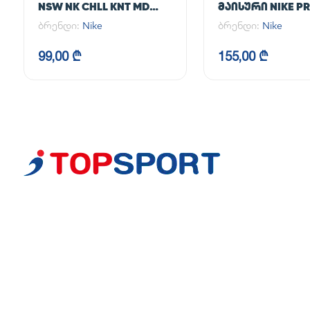
NSW NK CHLL KNT MD
ᲛᲐᲘᲡᲣᲠᲘ NIKE PR
CRP
365 CROP LS
ბრენდი:
Nike
ბრენდი:
Nike
99,00 ₾
155,00 ₾