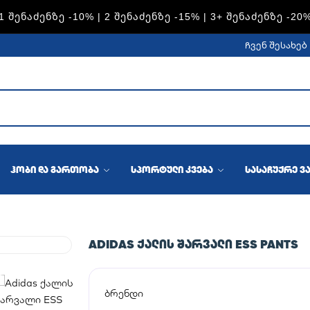
1 ᲨᲔᲜᲐᲫᲔᲜᲖᲔ -10% | 2 ᲨᲔᲜᲐᲫᲔᲜᲖᲔ -15% | 3+ ᲨᲔᲜᲐᲫᲔᲜᲖᲔ -20
ჩვენ შესახებ
ჰობი და გართობა
სპორტული კვება
სასაჩუქრე ვ
ADIDAS ᲥᲐᲚᲘᲡ ᲨᲐᲠᲕᲐᲚᲘ ESS PANTS
ბრენდი