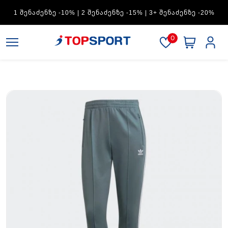
ADIDAS — 1 ᲨᲔᲜᲐᲫᲔᲜᲖᲔ -15% | 2 ᲨᲔᲜᲐᲫᲔᲜᲖᲔ -20% | 3+
ᲨᲔᲜᲐᲫᲔᲜᲖᲔ -30%
0