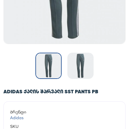
ADIDAS ᲥᲐᲚᲘᲡ ᲨᲐᲠᲕᲐᲚᲘ SST PANTS PB
ბრენდი
Adidas
SKU