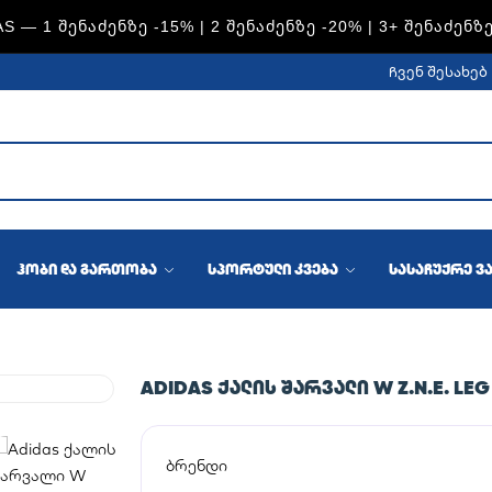
S — 1 ᲨᲔᲜᲐᲫᲔᲜᲖᲔ -15% | 2 ᲨᲔᲜᲐᲫᲔᲜᲖᲔ -20% | 3+ ᲨᲔᲜᲐᲫᲔᲜᲖ
ჩვენ შესახებ
ჰობი და გართობა
სპორტული კვება
სასაჩუქრე ვ
ADIDAS ᲥᲐᲚᲘᲡ ᲨᲐᲠᲕᲐᲚᲘ W Z.N.E. LEG
ბრენდი