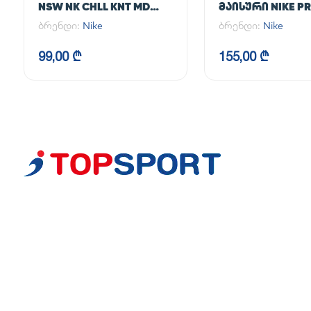
NSW NK CHLL KNT MD
ᲛᲐᲘᲡᲣᲠᲘ NIKE PR
CRP
365 CROP LS
ბრენდი:
Nike
ბრენდი:
Nike
99,00 ₾
155,00 ₾