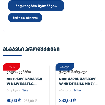
მაღაზიებში შემოწმება
ზომების ცხრილი
ᲛᲡᲒᲐᲕᲡᲘ ᲞᲠᲝᲓᲣᲥᲢᲔᲑᲘ
-70%
ახალი
ქალის ჯემპრი
ქალის შარვალი
NIKE ᲥᲐᲚᲘᲡ ᲯᲔᲛᲞᲠᲘ
NIKE ᲥᲐᲚᲘᲡ ᲨᲐᲠᲕᲐᲚᲘ
W NSW ESS FLC
W NK DF BLISS MR 7/8
HOODIE CLCTN RE
JOGGER
ბრენდი:
Nike
ბრენდი:
Nike
80,00 ₾
333,00 ₾
267,00 ₾