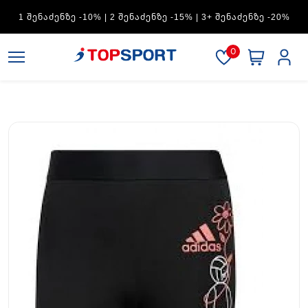
ADIDAS — 1 ᲨᲔᲜᲐᲫᲔᲜᲖᲔ -15% | 2 ᲨᲔᲜᲐᲫᲔᲜᲖᲔ -20% | 3+
ᲨᲔᲜᲐᲫᲔᲜᲖᲔ -30%
0