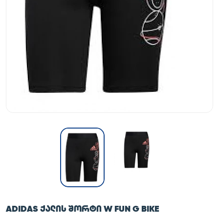
ADIDAS ᲥᲐᲚᲘᲡ ᲨᲝᲠᲢᲘ W FUN G BIKE