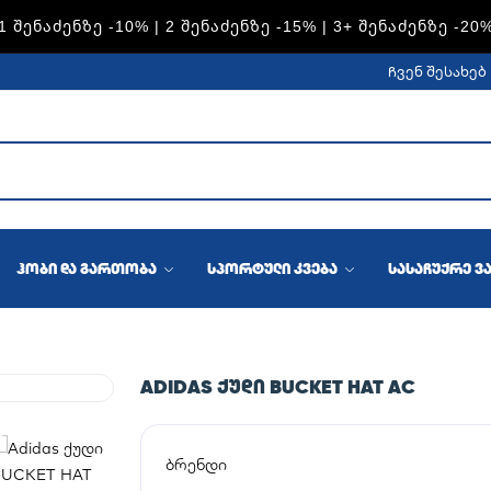
1 ᲨᲔᲜᲐᲫᲔᲜᲖᲔ -10% | 2 ᲨᲔᲜᲐᲫᲔᲜᲖᲔ -15% | 3+ ᲨᲔᲜᲐᲫᲔᲜᲖᲔ -20
ჩვენ შესახებ
ჰობი და გართობა
სპორტული კვება
სასაჩუქრე ვ
ADIDAS ᲥᲣᲓᲘ BUCKET HAT AC
ბრენდი