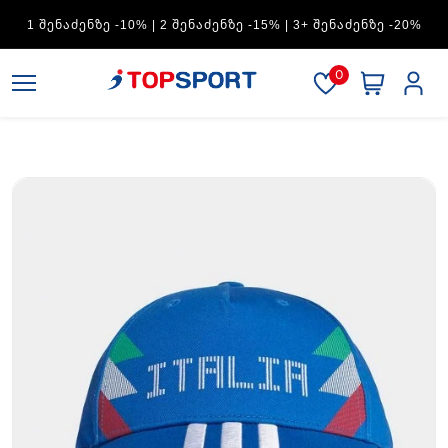
ADIDAS — 1 ᲨᲔᲜᲐᲫᲔᲜᲖᲔ -15% | 2 ᲨᲔᲜᲐᲫᲔᲜᲖᲔ -20% | 3+
ᲨᲔᲜᲐᲫᲔᲜᲖᲔ -30%
0