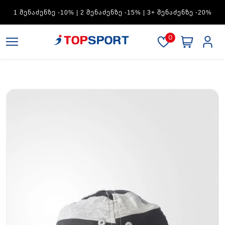
ADIDAS — 1 ᲨᲔᲜᲐᲫᲔᲜᲖᲔ -15% | 2 ᲨᲔᲜᲐᲫᲔᲜᲖᲔ -20% | 3+
ᲨᲔᲜᲐᲫᲔᲜᲖᲔ -30%
0