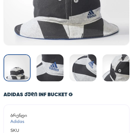
ADIDAS ᲥᲣᲓᲘ INF BUCKET G
ბრენდი
Adidas
SKU