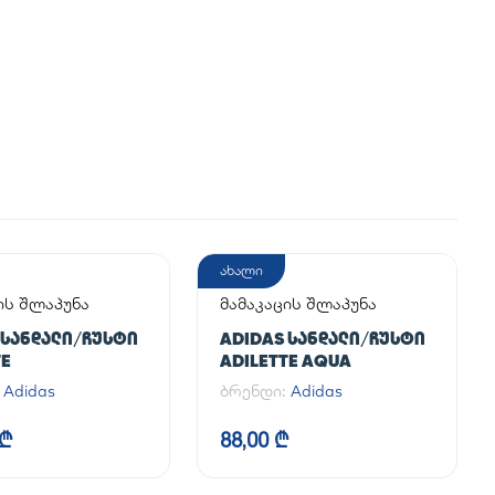
ახალი
ის შლაპუნა
მამაკაცის შლაპუნა
 ᲡᲐᲜᲓᲐᲚᲘ/ᲩᲣᲡᲢᲘ
ADIDAS ᲡᲐᲜᲓᲐᲚᲘ/ᲩᲣᲡᲢᲘ
TE
ADILETTE AQUA
:
Adidas
ბრენდი:
Adidas
 ₾
88,00 ₾