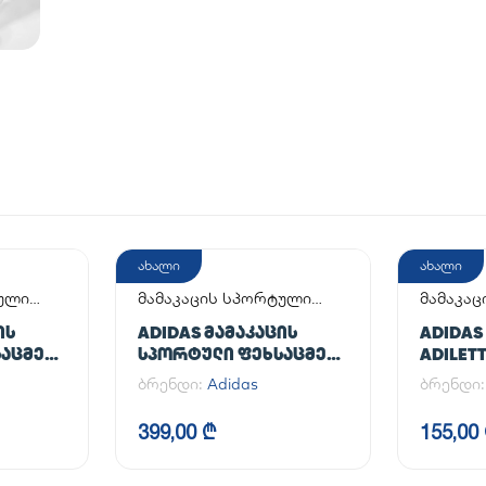
ახალი
ახალი
ტული
მამაკაცის სპორტული
მამაკაც
ფეხსაცმელი
ᲘᲡ
ADIDAS ᲛᲐᲛᲐᲙᲐᲪᲘᲡ
ADIDAS
ᲐᲪᲛᲔᲚᲘ
ᲡᲞᲝᲠᲢᲣᲚᲘ ᲤᲔᲮᲡᲐᲪᲛᲔᲚᲘ
ADILET
AL
HANDBALL SPEZIAL
ბრენდი:
Adidas
ბრენდი
399,00 ₾
155,00