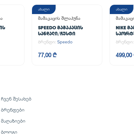
ახალი
ახალი
ნა
მამაკაცის შლაპუნა
მამაკა
ფეხსაც
ᲘᲡ
SPEEDO ᲛᲐᲛᲐᲙᲐᲪᲘᲡ
NIKE Მ
ᲡᲐᲜᲓᲐᲚᲘ/ᲩᲣᲡᲢᲘ
ᲡᲞᲝᲠᲢ
AIR FOR
ბრენდი:
Speedo
ბრენდი
77,00 ₾
499,00
ჩვენ შესახებ
ბრენდები
მაღაზიები
ბლოგი