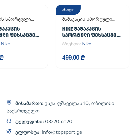
ახალი
ცის სპორტული
მამაკაცის სპორტული
მელი
ფეხსაცმელი
ᲐᲛᲐᲙᲐᲪᲘᲡ
NIKE ᲛᲐᲛᲐᲙᲐᲪᲘᲡ
ᲣᲚᲘ ᲤᲔᲮᲡᲐᲪᲛᲔᲚᲘ
ᲡᲞᲝᲠᲢᲣᲚᲘ ᲤᲔᲮᲡᲐᲪᲛᲔᲚᲘ
CE 1 '07
AIR FORCE 1 '07
:
Nike
ბრენდი:
Nike
 ₾
499,00 ₾
მისამართი:
ვაჟა-ფშაველას 10, თბილისი,
საქართველო
ტელეფონი:
0322052120
ელფოსტა:
info@topsport.ge