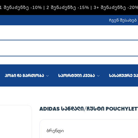
S — 1 ᲨᲔᲜᲐᲫᲔᲜᲖᲔ -15% | 2 ᲨᲔᲜᲐᲫᲔᲜᲖᲔ -20% | 3+ ᲨᲔᲜᲐᲫᲔᲜᲖ
ჩვენ შესახებ
ჰობი და გართობა
სპორტული კვება
სასაჩუქრე ვ
ADIDAS ᲡᲐᲜᲓᲐᲚᲘ/ᲩᲣᲡᲢᲘ POUCHYLET
ბრენდი