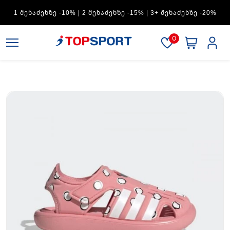
ADIDAS — 1 ᲨᲔᲜᲐᲫᲔᲜᲖᲔ -15% | 2 ᲨᲔᲜᲐᲫᲔᲜᲖᲔ -20% | 3+
ᲨᲔᲜᲐᲫᲔᲜᲖᲔ -30%
0