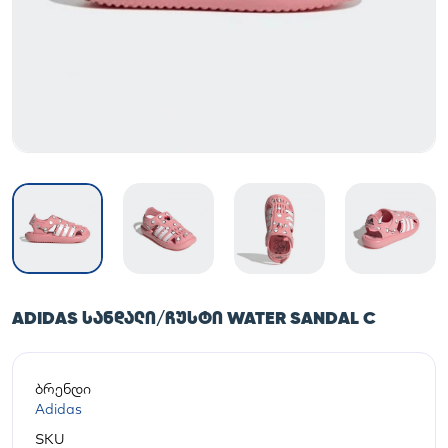
ADIDAS ᲡᲐᲜᲓᲐᲚᲘ/ᲩᲣᲡᲢᲘ WATER SANDAL C
ბრენდი
Adidas
SKU