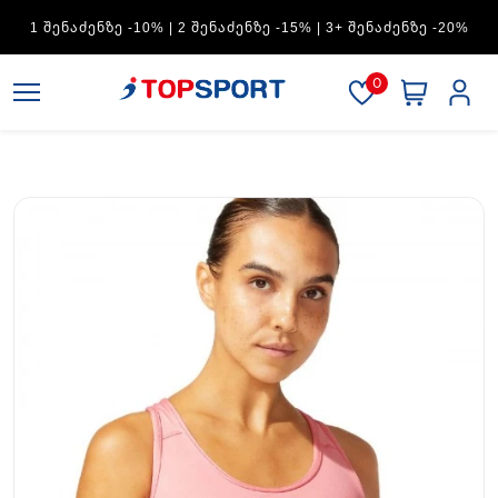
ADIDAS — 1 ᲨᲔᲜᲐᲫᲔᲜᲖᲔ -15% | 2 ᲨᲔᲜᲐᲫᲔᲜᲖᲔ -20% | 3+
ᲨᲔᲜᲐᲫᲔᲜᲖᲔ -30%
0