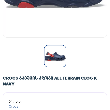
CROCS ᲑᲐᲕᲨᲕᲘᲡ ᲙᲚᲝᲒᲘ ALL TERRAIN CLOG K
NAVY
ბრენდი
Crocs