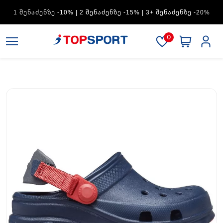
ADIDAS — 1 ᲨᲔᲜᲐᲫᲔᲜᲖᲔ -15% | 2 ᲨᲔᲜᲐᲫᲔᲜᲖᲔ -20% | 3+
ᲨᲔᲜᲐᲫᲔᲜᲖᲔ -30%
0