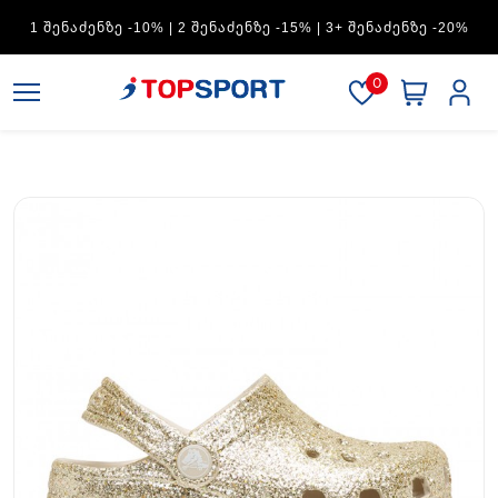
ADIDAS — 1 ᲨᲔᲜᲐᲫᲔᲜᲖᲔ -15% | 2 ᲨᲔᲜᲐᲫᲔᲜᲖᲔ -20% | 3+
ᲨᲔᲜᲐᲫᲔᲜᲖᲔ -30%
0