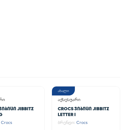
ახალი
რი
აქსესუარი
ᲯᲘᲑᲘᲪᲘ JIBBITZ
CROCS ᲯᲘᲑᲘᲪᲘ JIBBITZ
G
LETTER I
:
Crocs
ბრენდი:
Crocs