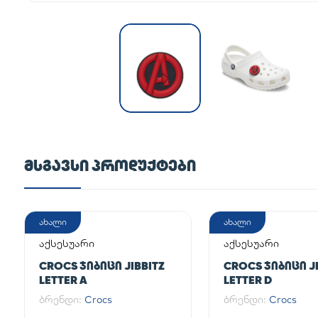
ᲛᲡᲒᲐᲕᲡᲘ ᲞᲠᲝᲓᲣᲥᲢᲔᲑᲘ
ახალი
ახალი
აქსესუარი
აქსესუარი
CROCS ᲯᲘᲑᲘᲪᲘ JIBBITZ
CROCS ᲯᲘᲑᲘᲪᲘ JI
LETTER A
LETTER D
ბრენდი:
Crocs
ბრენდი:
Crocs