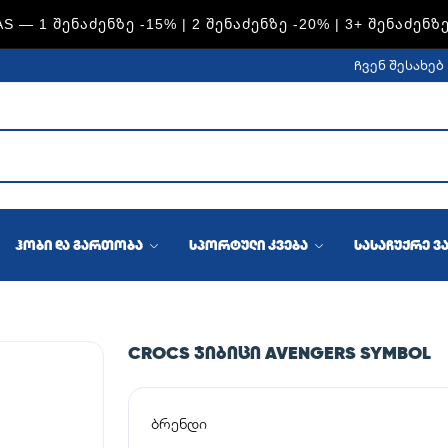
S — 1 ᲨᲔᲜᲐᲫᲔᲜᲖᲔ -15% | 2 ᲨᲔᲜᲐᲫᲔᲜᲖᲔ -20% | 3+ ᲨᲔᲜᲐᲫᲔᲜᲖ
ჩვენ შესახებ
ჰობი და გართობა
სპორტული კვება
სასაჩუქრე ვ
CROCS ᲯᲘᲑᲘᲪᲘ AVENGERS SYMBOL
ბრენდი