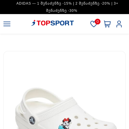
ADIDAS — 1 ᲨᲔᲜᲐᲫᲔᲜᲖᲔ -15% | 2 ᲨᲔᲜᲐᲫᲔᲜᲖᲔ -20% | 3+
ᲨᲔᲜᲐᲫᲔᲜᲖᲔ -30%
0