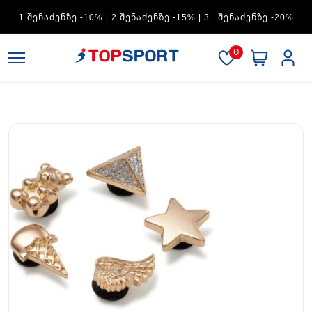
ADIDAS — 1 ᲨᲔᲜᲐᲫᲔᲜᲖᲔ -15% | 2 ᲨᲔᲜᲐᲫᲔᲜᲖᲔ -20% | 3+
ᲨᲔᲜᲐᲫᲔᲜᲖᲔ -30%
0